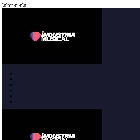
\n
\n
\n
\n
\n
\n