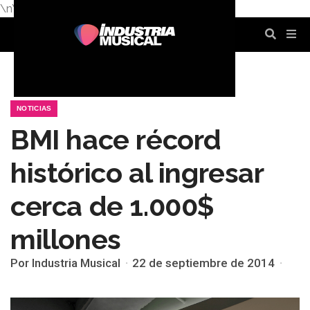
\n
\n
\n
\n
\n
\n
NOTICIAS
BMI hace récord
histórico al ingresar
cerca de 1.000$
millones
Por Industria Musical
22 de septiembre de 2014