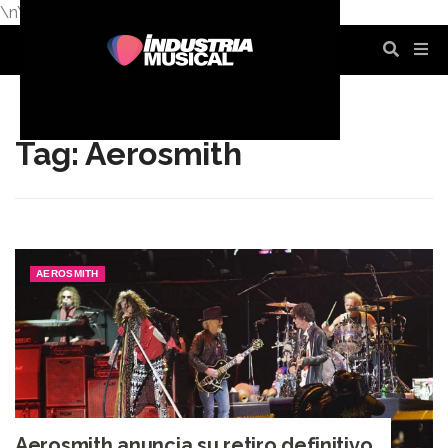
\n
\n
\n
\n
\n
\n
Tag: Aerosmith
AEROSMITH
Aerosmith anuncia su retiro definitivo