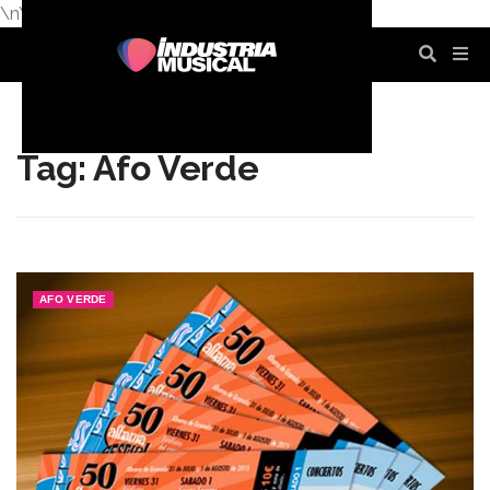
\n
\n
\n
\n
\n
\n
Tag: Afo Verde
AFO VERDE