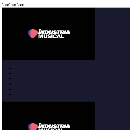
\n
\n
\n
\n
\n
\n