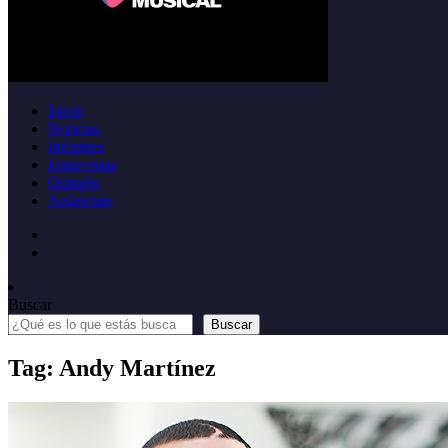
Inicio
Noticias
Informes
Entrevistas
Opinión
Anúnciate
Buscar
Buscar
Tag: Andy Martínez