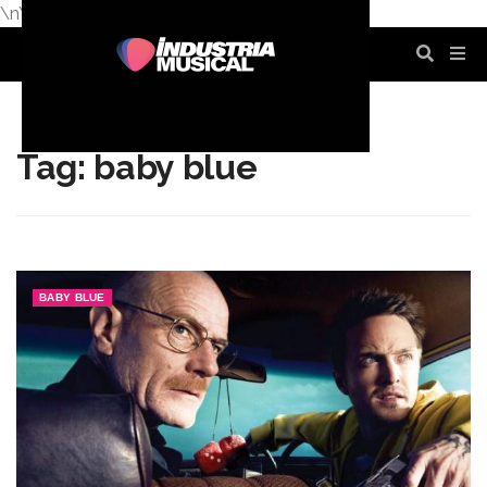
\n
\n
\n
\n
\n
\n
Tag: baby blue
BABY BLUE