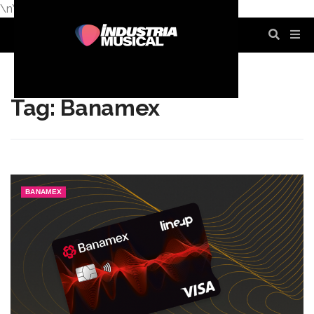
\n
\n
\n
\n
\n
\n
Tag: Banamex
BANAMEX