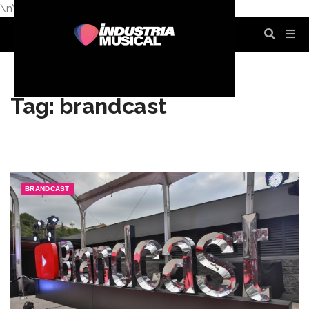
\n
\n
\n
\n
\n
\n
Tag: brandcast
BRANDCAST