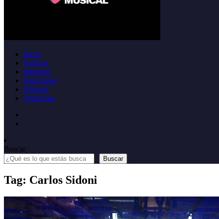
Inicio
Noticias
Informes
Entrevistas
Opinión
Anúnciate
Buscar
Buscar
Tag: Carlos Sidoni