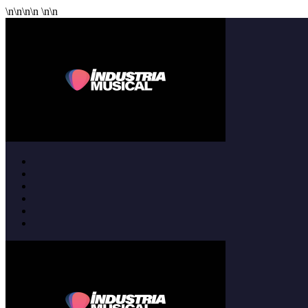
\n
\n
\n
\n
\n
\n