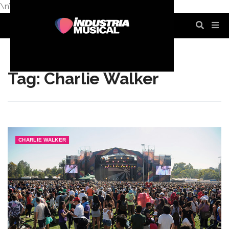
\n
\n
\n
\n
\n
\n
Tag: Charlie Walker
CHARLIE WALKER