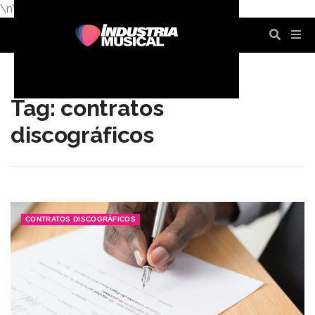
\n
\n
\n
\n
\n
\n
Tag: contratos
discográficos
CONTRATOS DISCOGRÁFICOS