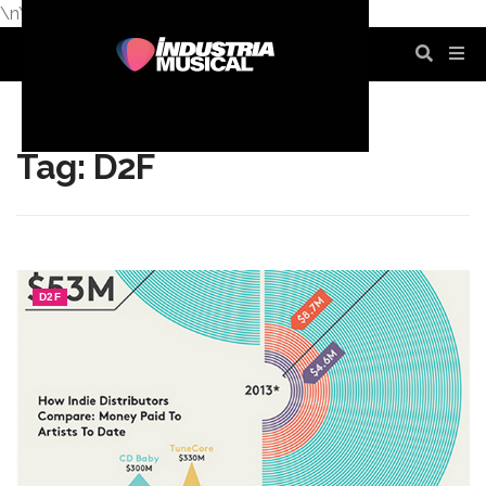
\n
\n
\n
\n
\n
\n
Tag: D2F
D2F