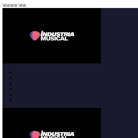
\n
\n
\n
\n
\n
\n