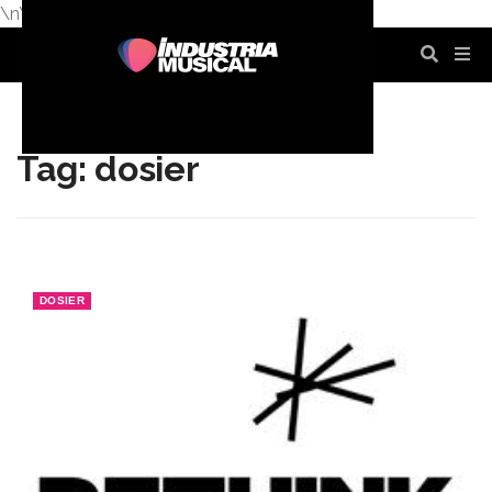
\n
\n
\n
\n
\n
\n
Tag: dosier
DOSIER