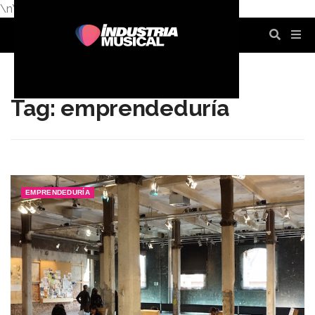
\n
\n
\n
\n
\n
\n
Tag: emprendeduría
EMPRENDEDURÍA