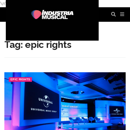
\n
\n
\n
\n
\n
\n
Tag: epic rights
EPIC RIGHTS