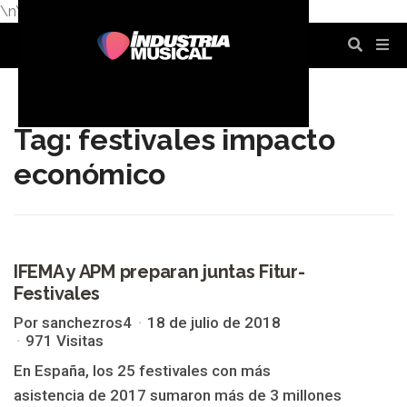
\n
\n
\n
\n
\n
\n
Tag: festivales impacto
económico
IFEMA y APM preparan juntas Fitur-
FESTIVALES IMPACTO ECONÓMICO
Festivales
Por sanchezros4
18 de julio de 2018
971 Visitas
En España, los 25 festivales con más
asistencia de 2017 sumaron más de 3 millones