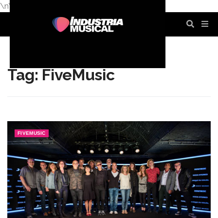
\n
\n
\n
\n
\n
\n
Tag: FiveMusic
FIVEMUSIC