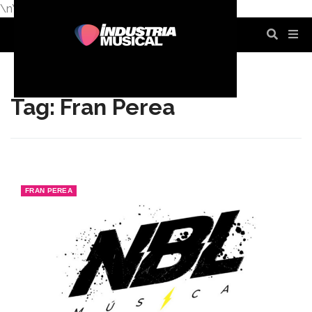
\n
\n
\n
\n
\n
\n
Tag: Fran Perea
FRAN PEREA