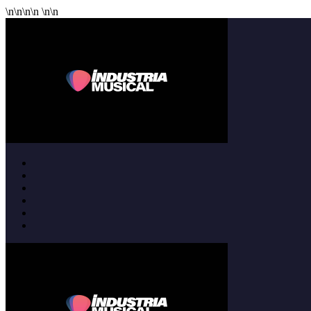
\n
\n
\n
\n
\n
\n