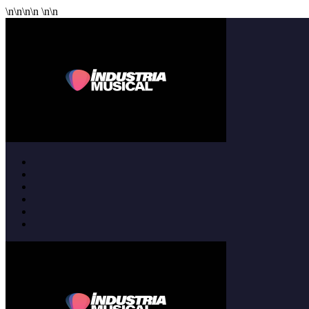
\n
\n
\n
\n
\n
\n