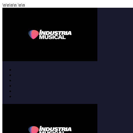
\n
\n
\n
\n
\n
\n