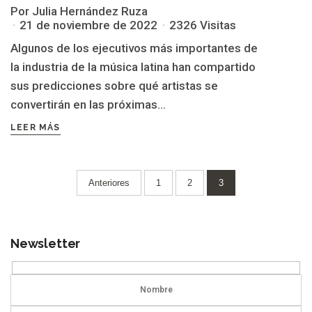
Por Julia Hernández Ruza
21 de noviembre de 2022
2326 Visitas
Algunos de los ejecutivos más importantes de
la industria de la música latina han compartido
sus predicciones sobre qué artistas se
convertirán en las próximas...
LEER MÁS
Paginación
Anteriores
1
2
3
de
entradas
Newsletter