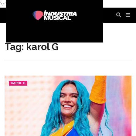
\n
\n
\n
\n
\n
\n
Tag: karol G
KAROL G