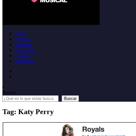
Inicio
Noticias
Informes
Entrevistas
Opinión
Anúnciate
Buscar
Buscar
Tag: Katy Perry