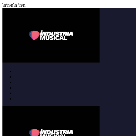
\n
\n
\n
\n
\n
\n