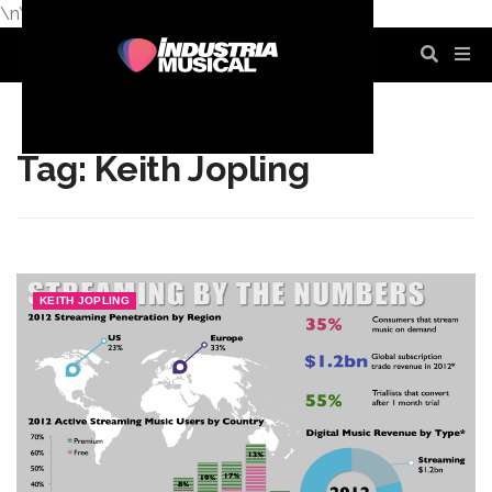
\n
\n
\n
\n
\n
\n
Tag: Keith Jopling
KEITH JOPLING