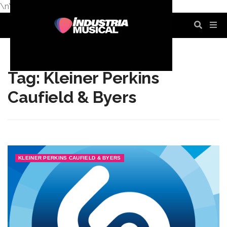
\n
\n
\n
\n
\n
\n
Tag: Kleiner Perkins
Caufield & Byers
KLEINER PERKINS CAUFIELD & BYERS