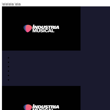
\n
\n
\n
\n
\n
\n