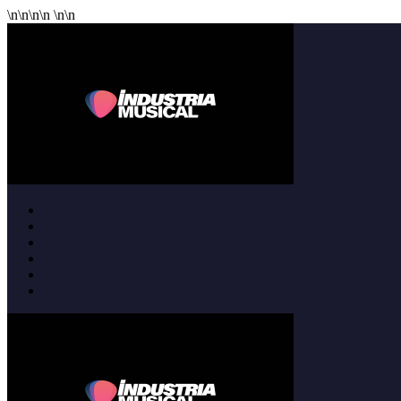
\n
\n
\n
\n
\n
\n