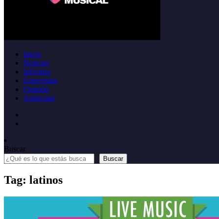
Inicio
Noticias
Informes
Entrevistas
Opinión
Anúnciate
Buscar
Buscar
Tag: latinos