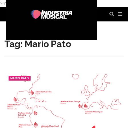
\n
\n
\n
\n
\n
\n
Tag: Mario Pato
MARIO PATO