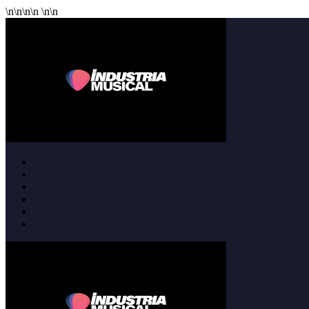
\n
\n
\n
\n
\n
\n