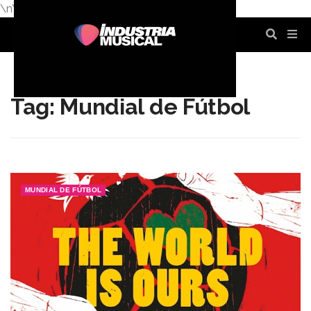
\n
\n
\n
\n
\n
\n
Tag: Mundial de Fútbol
MUNDIAL DE FÚTBOL