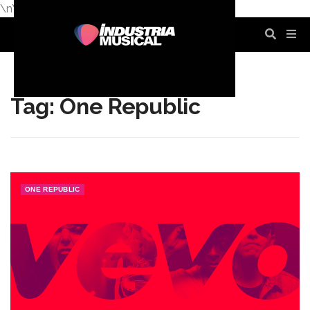
\n
\n
\n
\n
\n
\n
Tag: One Republic
ONE REPUBLIC