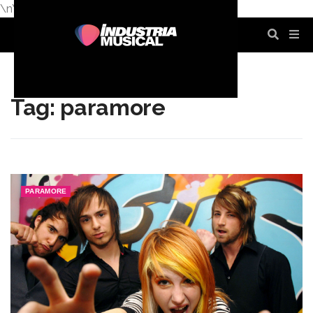
\n
\n
\n
\n
\n
\n
Tag: paramore
PARAMORE