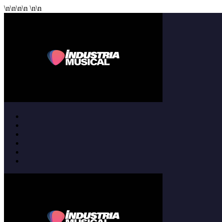
\n
\n
\n
\n
\n
\n