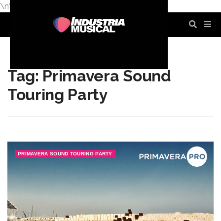
\n
\n
\n
\n
\n
\n
Tag: Primavera Sound
Touring Party
PRIMAVERA SOUND TOURING PARTY