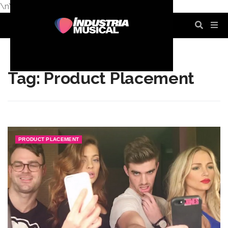
\n
\n
\n
\n
\n
\n
Tag: Product Placement
PRODUCT PLACEMENT