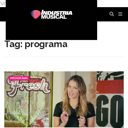
\n
\n
\n
\n
\n
\n
Tag: programa
PROGRAMA