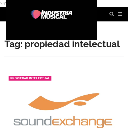
\n
\n
\n
\n
\n
\n
Tag: propiedad intelectual
PROPIEDAD INTELECTUAL