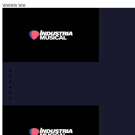
\n
\n
\n
\n
\n
\n