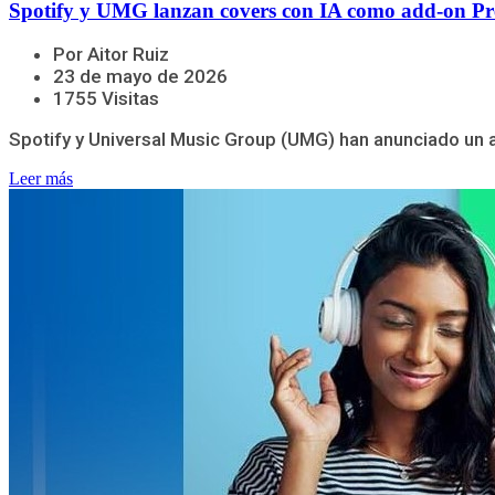
Spotify y UMG lanzan covers con IA como add-on P
Por Aitor Ruiz
23 de mayo de 2026
1755 Visitas
Spotify y Universal Music Group (UMG) han anunciado un acu
Leer más