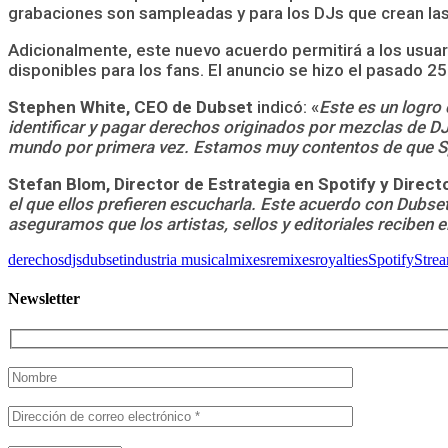
grabaciones son sampleadas y para los DJs que crean la
Adicionalmente, este nuevo acuerdo permitirá a los usua
disponibles para los fans. El anuncio se hizo el pasado 2
Stephen White, CEO de Dubset
indicó: «
Este es un logro
identificar y pagar derechos originados por mezclas de DJs
mundo por primera vez. Estamos muy contentos de que Spo
Stefan Blom, Director de Estrategia en Spotify y Direc
el que ellos prefieren escucharla. Este acuerdo con Dubse
aseguramos que los artistas, sellos y editoriales reciben 
derechos
djs
dubset
industria musical
mixes
remixes
royalties
Spotify
Stre
Newsletter