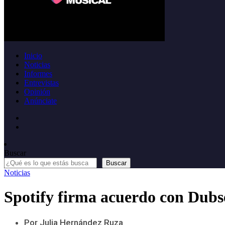
Inicio
Noticias
Informes
Entrevistas
Opinión
Anúnciate
Buscar
Buscar
Noticias
Spotify firma acuerdo con Dubse
Por Julia Hernández Ruza