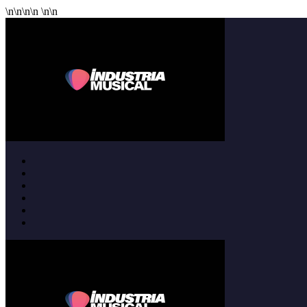
\n
\n
\n
\n
\n
\n