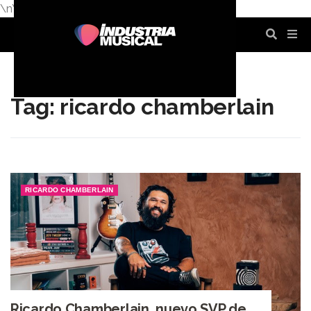
\n
\n
\n
\n
\n
\n
Tag: ricardo chamberlain
RICARDO CHAMBERLAIN
Ricardo Chamberlain, nuevo SVP de