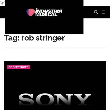
\n
\n
\n
\n
\n
\n
Tag: rob stringer
ROB STRINGER