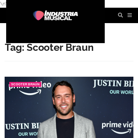
\n
\n
\n
\n
\n
\n
Tag: Scooter Braun
SCOOTER BRAUN