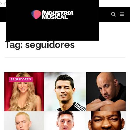
\n
\n
\n
\n
\n
\n
Tag: seguidores
SEGUIDORES