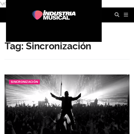
\n
\n
\n
\n
\n
\n
Tag: Sincronización
SINCRONIZACIÓN