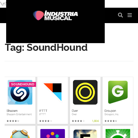
\n
\n
\n
\n
\n
\n
Tag: SoundHound
SOUNDHOUND