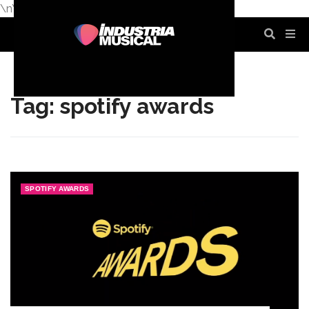
\n
\n
\n
\n
\n
\n
Tag: spotify awards
SPOTIFY AWARDS