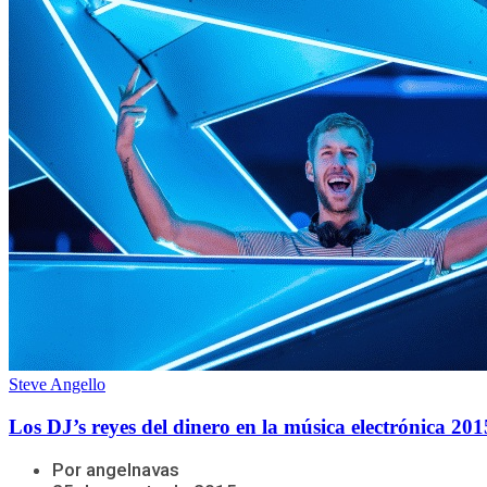
Steve Angello
Los DJ’s reyes del dinero en la música electrónica 201
Por angelnavas