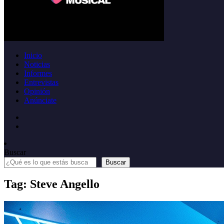
Inicio
Noticias
Informes
Entrevistas
Opinión
Anúnciate
Buscar
Buscar
Tag: Steve Angello