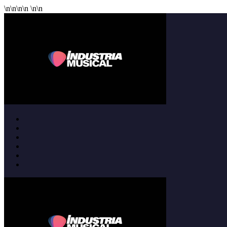
\n
\n
\n
\n
\n
\n