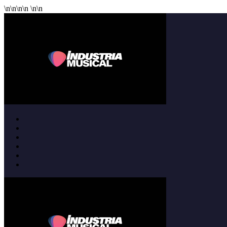
\n
\n
\n
\n
\n
\n