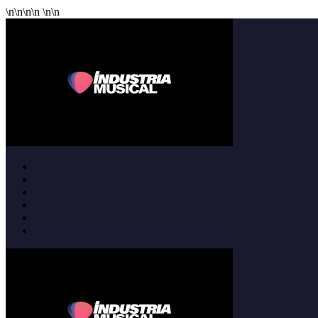
\n
\n
\n
\n
\n
\n